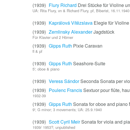
(1939)
Flury Richard
Drei Stücke für Violine u
UA: Rita Flury, vn & Richard Flury, pf, Biberist, 16.11.1940
(1939)
Kaprálová Vítězslava
Elegie für Violine
(1939)
Zemlinsky Alexander
Jagdstück
Für Klavier und 2 Hörner
(1939)
Gipps Ruth
Pixie Caravan
fl & pf
(1939)
Gipps Ruth
Seashore-Suite
5'; oboe & piano
(1939)
Veress Sándor
Seconda Sonata per viol
(1939)
Poulenc Francis
Sextuor pour flûte, hau
1932-39
(1939)
Gipps Ruth
Sonata for oboe and piano 
9'; G minor; 3 movements; UA: 25.9.1940
(1939)
Scott Cyril Meir
Sonata for viola and pi
1939/ 1953?; unpublished