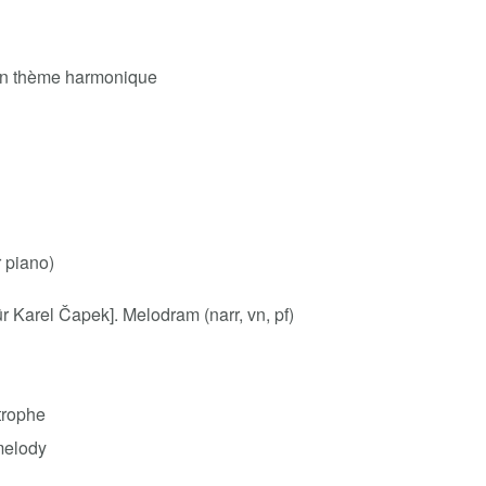
 un thème harmonique
r piano)
r Karel Čapek]. Melodram (narr, vn, pf)
trophe
melody