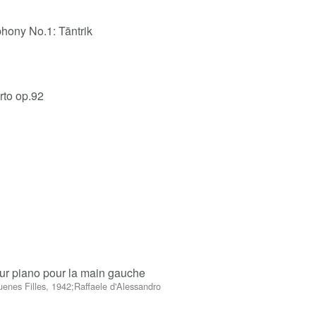
ony No.1: Tāntrik
to op.92
ur piano pour la main gauche
uenes Filles, 1942;Raffaele d'Alessandro