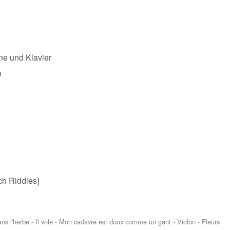
ine und Klavier
n
h Riddles]
ans l'herbe - Il vole - Mon cadavre est doux comme un gant - Violon - Fleurs