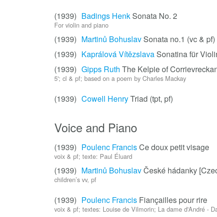
(1939)
Badings Henk
Sonata No. 2
For violin and piano
(1939)
Martinů Bohuslav
Sonata no.1 (vc & pf)
(1939)
Kaprálová Vítězslava
Sonatina für Viol
(1939)
Gipps Ruth
The Kelpie of Corrievrecka
5'; cl & pf; based on a poem by Charles Mackay
(1939)
Cowell Henry
Triad (tpt, pf)
Voice and Piano
(1939)
Poulenc Francis
Ce doux petit visage
voix & pf; texte: Paul Éluard
(1939)
Martinů Bohuslav
České hádanky [Czec
children’s vv, pf
(1939)
Poulenc Francis
Fiançailles pour rire
voix & pf; textes: Louise de Vilmorin; La dame d'André - D