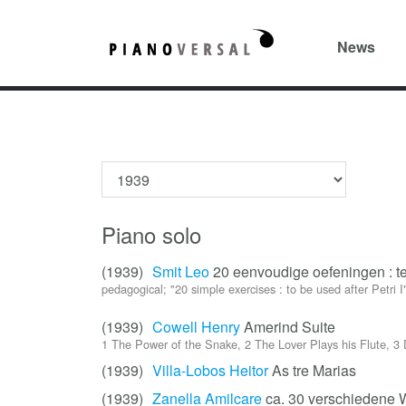
News
Piano solo
(1939)
Smit Leo
20 eenvoudige oefeningen : te
pedagogical; "20 simple exercises : to be used after Petri I
(1939)
Cowell Henry
Amerind Suite
1 The Power of the Snake, 2 The Lover Plays his Flute, 3
(1939)
Villa-Lobos Heitor
As tre Marias
(1939)
Zanella Amilcare
ca. 30 verschiedene W