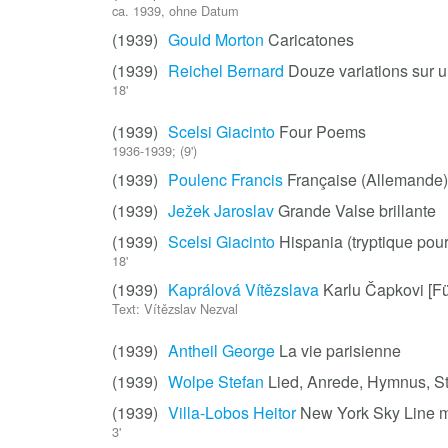
ca. 1939, ohne Datum
(1939)
Gould Morton
Caricatones
(1939)
Reichel Bernard
Douze variations sur
18'
(1939)
Scelsi Giacinto
Four Poems
1936-1939; (9')
(1939)
Poulenc Francis
Française (Allemande)
(1939)
Ježek Jaroslav
Grande Valse brillante
(1939)
Scelsi Giacinto
Hispania (tryptique pou
18'
(1939)
Kaprálová Vítězslava
Karlu Čapkovi [Fü
Text: Vítězslav Nezval
(1939)
Antheil George
La vie parisienne
(1939)
Wolpe Stefan
Lied, Anrede, Hymnus, S
(1939)
Villa-Lobos Heitor
New York Sky Line 
3'