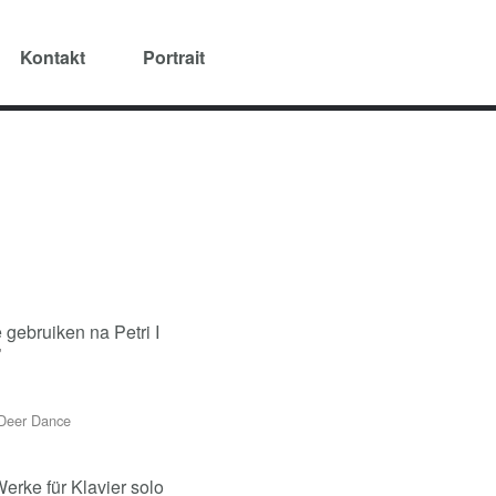
Kontakt
Portrait
 gebruiken na Petri I
"
 Deer Dance
erke für Klavier solo