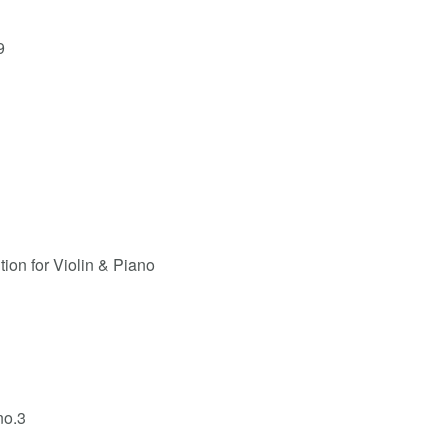
9
ition for Violin & Piano
no.3