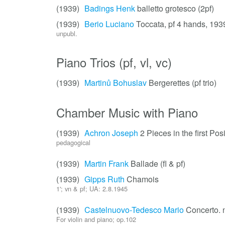
(1939)
Badings Henk
balletto grotesco (2pf)
(1939)
Berio Luciano
Toccata, pf 4 hands, 193
unpubl.
Piano Trios (pf, vl, vc)
(1939)
Martinů Bohuslav
Bergerettes (pf trio)
Chamber Music with Piano
(1939)
Achron Joseph
2 Pieces in the first Pos
pedagogical
(1939)
Martin Frank
Ballade (fl & pf)
(1939)
Gipps Ruth
Chamois
1'; vn & pf; UA: 2.8.1945
(1939)
Castelnuovo-Tedesco Mario
Concerto. 
For violin and piano; op.102