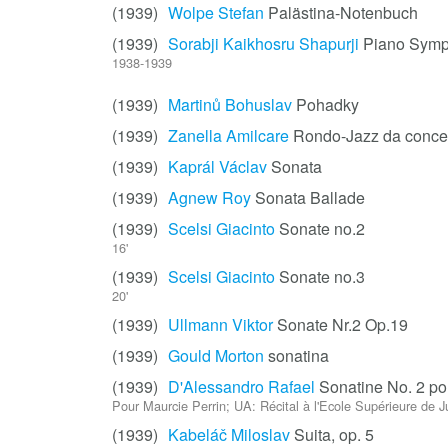
(1939)
Wolpe Stefan
Palästina-Notenbuch
(1939)
Sorabji Kaikhosru Shapurji
Piano Symph
1938-1939
(1939)
Martinů Bohuslav
Pohadky
(1939)
Zanella Amilcare
Rondo-Jazz da concer
(1939)
Kaprál Václav
Sonata
(1939)
Agnew Roy
Sonata Ballade
(1939)
Scelsi Giacinto
Sonate no.2
16'
(1939)
Scelsi Giacinto
Sonate no.3
20'
(1939)
Ullmann Viktor
Sonate Nr.2 Op.19
(1939)
Gould Morton
sonatina
(1939)
D'Alessandro Rafael
Sonatine No. 2 po
Pour Maurcie Perrin; UA: Récital à l'Ecole Supérieure de J
(1939)
Kabeláč Miloslav
Suita, op. 5