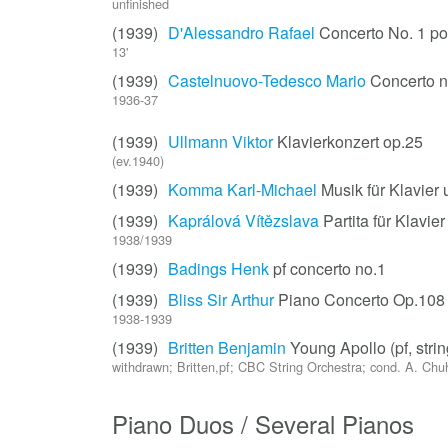
unfinished
(1939)
D'Alessandro Rafael
Concerto No. 1 pou
13'
(1939)
Castelnuovo-Tedesco Mario
Concerto no
1936-37
(1939)
Ullmann Viktor
Klavierkonzert op.25
(ev.1940)
(1939)
Komma Karl-Michael
Musik für Klavie
(1939)
Kaprálová Vítězslava
Partita für Klavi
1938/1939
(1939)
Badings Henk
pf concerto no.1
(1939)
Bliss Sir Arthur
Piano Concerto Op.108
1938-1939
(1939)
Britten Benjamin
Young Apollo (pf, strin
withdrawn; Britten,pf; CBC String Orchestra; cond. A. Ch
Piano Duos / Several Pianos