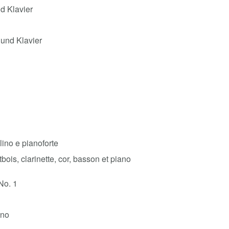
nd Klavier
 und Klavier
ino e pianoforte
tbois, clarinette, cor, basson et piano
No. 1
ano