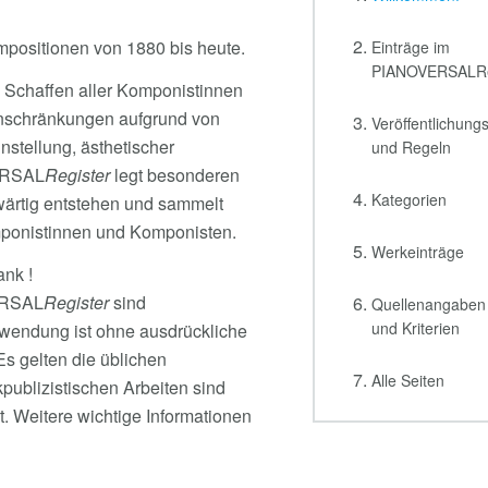
mpositionen von 1880 bis heute.
Einträge im
PIANOVERSALRe
n Schaffen aller Komponistinnen
Einschränkungen aufgrund von
Veröffentlichungs
instellung, ästhetischer
und Regeln
ERSAL
Register
legt besonderen
Kategorien
wärtig entstehen und sammelt
omponistinnen und Komponisten.
Werkeinträge
ank !
ERSAL
Register
sind
Quellenangaben
und Kriterien
erwendung ist ohne ausdrückliche
s gelten die üblichen
Alle Seiten
publizistischen Arbeiten sind
t. Weitere wichtige Informationen