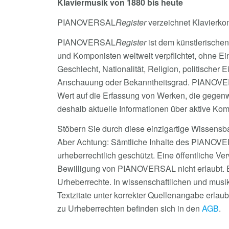
Klaviermusik von 1880 bis heute
PIANOVERSAL
Register
verzeichnet Klavierko
PIANOVERSAL
Register
ist dem künstlerische
und Komponisten weltweit verpflichtet, ohne 
Geschlecht, Nationalität, Religion, politischer E
Anschauung oder Bekanntheitsgrad. PIANOV
Wert auf die Erfassung von Werken, die gegen
deshalb aktuelle Informationen über aktive K
Stöbern Sie durch diese einzigartige Wissensb
Aber Achtung: Sämtliche Inhalte des PIANOV
urheberrechtlich geschützt. Eine öffentliche V
Bewilligung von PIANOVERSAL nicht erlaubt. E
Urheberrechte. In wissenschaftlichen und musik
Textzitate unter korrekter Quellenangabe erlaub
zu Urheberrechten befinden sich in den
AGB
.