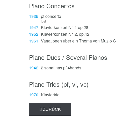
Piano Concertos
1935
pf concerto
lost
1947
Klavierkonzert Nr. 1 op.28
1952
Klavierkonzert Nr. 2, op.42
1961
Variationen über ein Thema von Muzio Cl
Piano Duos / Several Pianos
1942
2 sonatinas pf 4hands
Piano Trios (pf, vl, vc)
1970
Klaviertrio
ZURÜCK