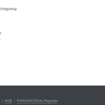
Schlagzeug
r
r
|
AGB
|
PIANOVERSAL
Register