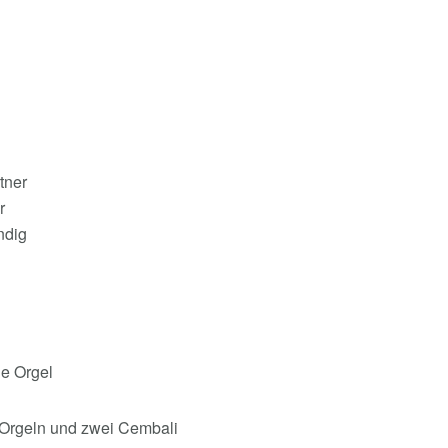
tner
r
ndig
he Orgel
e Orgeln und zwei Cembali