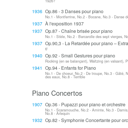
1926?
1936
Op.86 - 3 Danses pour piano
No.1 - Montferrine, No.2 - Bocane, No.3 - Danse d
1937
À l'exposition 1937
1937
Op.87 - Chaîne brisée pour piano
No.1 - Stèle, No.2 - Barcarolle des sept vierges, No
1937
Op.90,3 - La Retardée pour piano – Extrai
6'
1940
Op.92 - Small Gestures pour piano
Rocking (en se balançant), Waltzing (en valsant), 
1941
Op.94 - Enfants for Piano
No.1 - De choeur, No.2 - De troupe, No.3 - Gâté, 
des eaux, No.8 - Terrible
Piano Concertos
1907
Op.36 - Pupazzi pour piano et orchestre
No.1 - Scaramouche, No.2 - Aminte, No.3 - Damis,
No.8 - Arlequin
1932
Op.82 - Symphonie Concertante pour orc