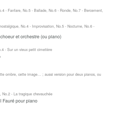
o.4 - Fanfare, No.5 - Ballade, No.6 - Ronde, No.7 - Bercement,
 nostalgique, No.4 - Improvisation, No.5 - Nocturne, No.6 -
choeur et orchestre (ou piano)
.4 - Sur un vieux petit cimetière
o
Cette ombre, cette image… ; aussi version pour deux pianos, ou
a, No.2 - La tragique chevauchée
l Fauré pour piano