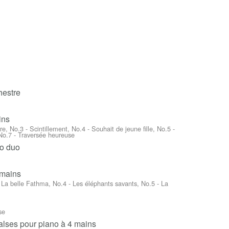
hestre
ins
, No.3 - Scintillement, No.4 - Souhait de jeune fille, No.5 -
No.7 - Traversée heureuse
o duo
 mains
La belle Fathma, No.4 - Les éléphants savants, No.5 - La
se
alses pour piano à 4 mains