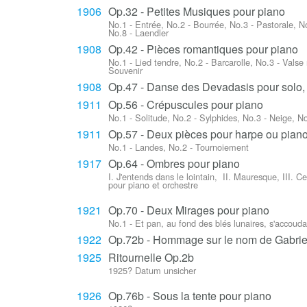
1906
Op.32 - Petites Musiques pour piano
No.1 - Entrée, No.2 - Bourrée, No.3 - Pastorale, N
No.8 - Laendler
1908
Op.42 - Pièces romantiques pour piano
No.1 - Lied tendre, No.2 - Barcarolle, No.3 - Valse
Souvenir
1908
Op.47 - Danse des Devadasis pour solo, 
1911
Op.56 - Crépuscules pour piano
No.1 - Solitude, No.2 - Sylphides, No.3 - Neige, No
1911
Op.57 - Deux pièces pour harpe ou pian
No.1 - Landes, No.2 - Tournoiement
1917
Op.64 - Ombres pour piano
I. J'entends dans le lointain, II. Mauresque, III. 
pour piano et orchestre
1921
Op.70 - Deux Mirages pour piano
No.1 - Et pan, au fond des blés lunaires, s'accoud
1922
Op.72b - Hommage sur le nom de Gabrie
1925
Ritournelle Op.2b
1925? Datum unsicher
1926
Op.76b - Sous la tente pour piano