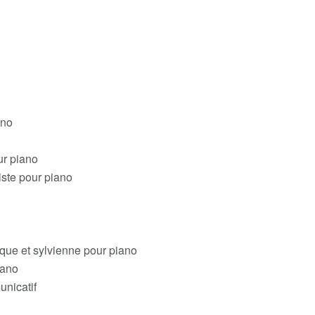
ano
ur piano
ste pour piano
que et sylvienne pour piano
iano
nicatif