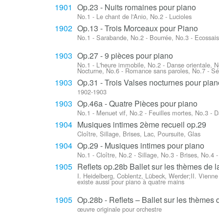
1901
Op.23 - Nuits romaines pour piano
No.1 - Le chant de l'Anio, No.2 - Lucioles
1902
Op.13 - Trois Morceaux pour Piano
No.1 - Sarabande, No.2 - Bourrée, No.3 - Ecossai
1903
Op.27 - 9 pièces pour piano
No.1 - L'heure immobile, No.2 - Danse orientale, 
Nocturne, No.6 - Romance sans paroles, No.7 - Sér
1903
Op.31 - Trois Valses nocturnes pour pian
1902-1903
1903
Op.46a - Quatre Pièces pour piano
No.1 - Menuet vif, No.2 - Feuilles mortes, No.3 - 
1904
Musiques intimes 2ème recueil op.29
Cloître, Sillage, Brises, Lac, Poursuite, Glas
1904
Op.29 - Musiques intimes pour piano
No.1 - Cloître, No.2 - Sillage, No.3 - Brises, No.4 
1905
Reflets op.28b Ballet sur les thèmes de l
I. Heidelberg, Coblentz, Lübeck, Werder;II. Vienn
existe aussi pour piano à quatre mains
1905
Op.28b - Reflets – Ballet sur les thèmes 
œuvre originale pour orchestre