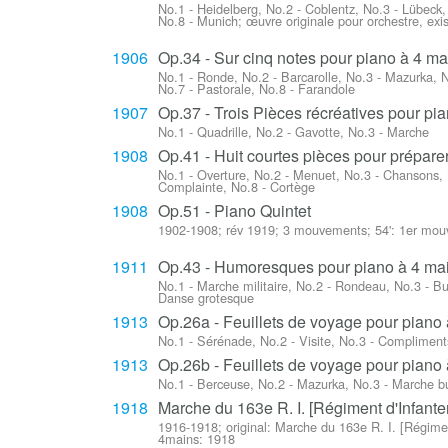
No.1 - Heidelberg, No.2 - Coblentz, No.3 - Lübeck
No.8 - Munich; œuvre originale pour orchestre, exis
1906
Op.34 - Sur cinq notes pour piano à 4 ma
No.1 - Ronde, No.2 - Barcarolle, No.3 - Mazurka,
No.7 - Pastorale, No.8 - Farandole
1907
Op.37 - Trois Pièces récréatives pour pi
No.1 - Quadrille, No.2 - Gavotte, No.3 - Marche
1908
Op.41 - Huit courtes pièces pour prépare
No.1 - Overture, No.2 - Menuet, No.3 - Chansons, N
Complainte, No.8 - Cortège
1908
Op.51 - Piano Quintet
1902-1908; rév 1919; 3 mouvements; 54': 1er m
1911
Op.43 - Humoresques pour piano à 4 ma
No.1 - Marche militaire, No.2 - Rondeau, No.3 - Bu
Danse grotesque
1913
Op.26a - Feuillets de voyage pour piano 
No.1 - Sérénade, No.2 - Visite, No.3 - Compliment
1913
Op.26b - Feuillets de voyage pour piano 
No.1 - Berceuse, No.2 - Mazurka, No.3 - Marche burl
1918
Marche du 163e R. I. [Régiment d'Infanter
1916-1918; original: Marche du 163e R. I. [Régiment
4mains: 1918