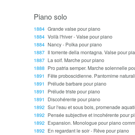
Piano solo
1884
Grande valse pour piano
1884
Voilà l'hiver - Valse pour piano
1884
Nancy - Polka pour piano
1887
Il torrente della montagna. Valse pour pi
1887
La soif. Marche pour piano
1888
Pro patria semper. Marche solennelle po
1891
Fête proboscidienne. Pantomime naturali
1891
Prélude barbare pour piano
1891
Prélude triste pour piano
1891
Discohérente pour piano
1892
Sur l'eau et sous bois, promenade aquati
1892
Pensée subjective et incohérente pour p
1892
Expansion. Monologue pour piano commu
1892
En regardant le soir - Rêve pour piano