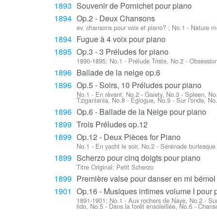
1893
Souvenir de Pornichet pour piano
1894
Op.2 - Deux Chansons
ev. chansons pour voix et piano? ; No.1 - Nature 
1894
Fugue à 4 voix pour piano
1895
Op.3 - 3 Préludes for piano
1890-1895; No.1 - Prélude Triste, No.2 - Obsessio
1896
Ballade de la neige op.6
1896
Op.5 - Soirs, 10 Préludes pour piano
No.1 - En rêvant, No.2 - Gaiety, No.3 - Spleen, No.
Tziganiania, No.8 - Eglogue, No.9 - Sur l'onde, No
1896
Op.6 - Ballade de la Neige pour piano
1899
Trois Préludes op.12
1899
Op.12 - Deux Pièces for Piano
No.1 - En yacht le soir, No.2 - Sérénade burlesque
1899
Scherzo pour cinq doigts pour piano
Titre Original: Petit Scherzo
1899
Première valse pour danser en mi bémol
1901
Op.16 - Musiques intimes volume I pour 
1891-1901; No.1 - Aux rochers de Naye, No.2 - Sur
lido, No.5 - Dans la forêt ensoleillée, No.6 - Chans