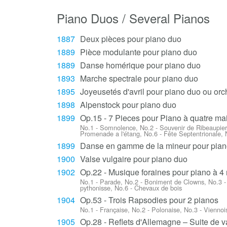
Piano Duos / Several Pianos
1887
Deux pièces pour piano duo
1889
Pièce modulante pour piano duo
1889
Danse homérique pour piano duo
1893
Marche spectrale pour piano duo
1895
Joyeusetés d'avril pour piano duo ou orc
1898
Alpenstock pour piano duo
1899
Op.15 - 7 Pieces pour Piano à quatre ma
No.1 - Somnolence, No.2 - Souvenir de Ribeaupierre
Promenade a l'étang, No.6 - Fête Septentrionale, 
1899
Danse en gamme de la mineur pour pian
1900
Valse vulgaire pour piano duo
1902
Op.22 - Musique foraines pour piano à 4
No.1 - Parade, No.2 - Boniment de Clowns, No.3 - 
pythonisse, No.6 - Chevaux de bois
1904
Op.53 - Trois Rapsodies pour 2 pianos
No.1 - Française, No.2 - Polonaise, No.3 - Viennoi
1905
Op.28 - Reflets d'Allemagne – Suite de v