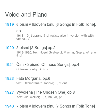
Voice and Piano
1919
6 písní v lidovém tónu [6 Songs in Folk Tone],
op.1
1918–19; Soprano & pf (exists also in version with with
orchestra)
1920
3 písně [3 Songs] op.2
1919-1920; text: Josef Svatopluk Machar; Soprano/Tenor
& pf
1921
Čínské písně [Chinese Songs], op.4
Chinese poetry; A & pf
1923
Fata Morgana, op.6
text: Rabindranath Tagore; T, pf qnt
1927
Vyvolená [The Chosen One] op.8
text: Jiri Wolker; T, fl, hn, vn, pf
1940
7 písní v lidovém tónu [7 Songs in Folk Tone]