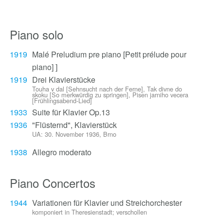
Piano solo
1919
Malé Preludium pre piano [Petit prélude pour
piano] ]
1919
Drei Klavierstücke
Touha v dal [Sehnsucht nach der Ferne], Tak divne do
skoku [So merkwürdig zu springen], Pisen jarniho vecera
[Frühlingsabend-Lied]
1933
Suite für Klavier Op.13
1936
"Flüsternd", Klavierstück
UA: 30. November 1936, Brno
1938
Allegro moderato
Piano Concertos
1944
Variationen für Klavier und Streichorchester
komponiert in Theresienstadt; verschollen