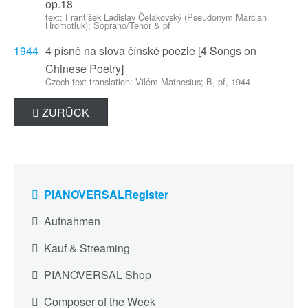
op.18
text: František Ladislav Čelakovský (Pseudonym Marcian
Hromotluk); Soprano/Tenor & pf
1944
4 písně na slova čínské poezie [4 Songs on
Chinese Poetry]
Czech text translation: Vilém Mathesius; B, pf, 1944
ZURÜCK
PIANOVERSALRegister
Aufnahmen
Kauf & Streaming
PIANOVERSAL Shop
Composer of the Week